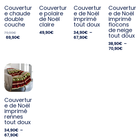
Couvertur
Couvertur
Couvertur
Couvertur
e chaude
e polaire
e de Noël
e de Noël
double
de Noël
imprimé
imprimé
couche
claire
tout doux
flocons
de neige
49,90
€
34,90
€
–
79,90
€
tout doux
69,90
€
67,90
€
38,90
€
–
70,90
€
Couvertur
e de Noël
imprimé
rennes
tout doux
34,90
€
–
67,90
€